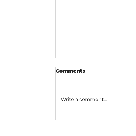
Comments
Write a comment...
Time to hear the truth
(Latest version that is)
IPPC is too