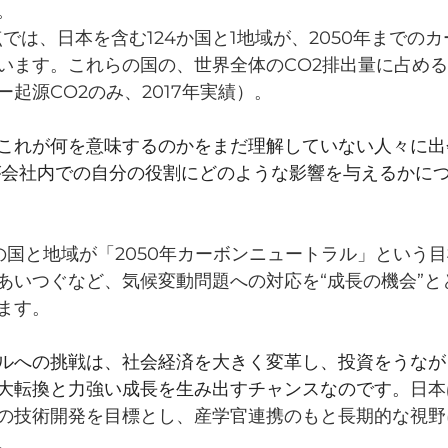
。
時点では、日本を含む124か国と1地域が、2050年までの
います。これらの国の、世界全体のCO2排出量に占める割
起源CO2のみ、2017年実績）。
これが何を意味するのかをまだ理解していない人々に出
が会社内での自分の役割にどのような影響を与えるかに
上の国と地域が「2050年カーボンニュートラル」という
あいつぐなど、気候変動問題への対応を“成長の機会”と
ます。
ルへの挑戦は、社会経済を大きく変革し、投資をうなが
大転換と力強い成長を生み出すチャンスなのです。
日本
の技術開発を目標とし、産学官連携のもと長期的な視野
。